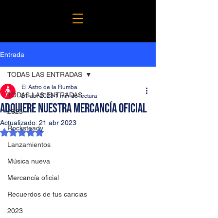
Entrada
TODAS LAS ENTRADAS
El Astro de la Rumba
TODAS LAS ENTRADAS
21 abr 2023
1 min de lectura
Adquiere nuestra Mercancía oficial
2023
Actualizado:
21 abr 2023
Rocksteady
Obtuvo NaN de 5 estrellas.
Lanzamientos
Música nueva
Mercancía oficial
Recuerdos de tus caricias
2023